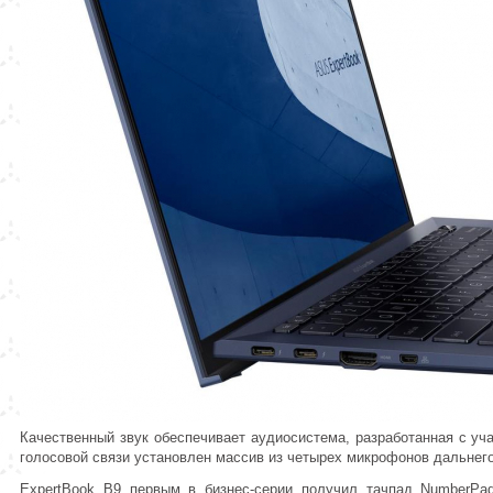
Качественный звук обеспечивает аудиосистема, разработанная с у
голосовой связи установлен массив из четырех микрофонов дальнег
ExpertBook B9 первым в бизнес-серии получил тачпад NumberPad