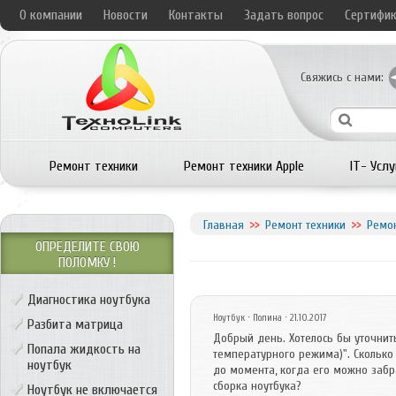
О компании
Новости
Контакты
Задать вопрос
Сертифи
Свяжись с нами:
Ремонт техники
Ремонт техники Apple
IT- Услу
Главная
Ремонт техники
Ремон
ОПРЕДЕЛИТЕ СВОЮ
ПОЛОМКУ !
Диагностика ноутбука
Ноутбук
· Полина · 21.10.2017
Разбита матрица
Добрый день. Хотелось бы уточнить
Попала жидкость на
температурного режима)". Сколько
ноутбук
до момента, когда его можно забра
сборка ноутбука?
Ноутбук не включается