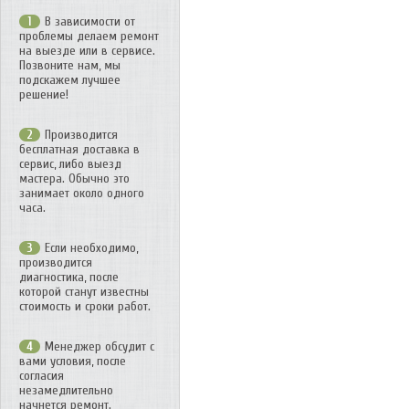
В зависимости от
1
проблемы делаем ремонт
на выезде или в сервисе.
Позвоните нам, мы
подскажем лучшее
решение!
Производится
2
бесплатная доставка в
сервис, либо выезд
мастера. Обычно это
занимает около одного
часа.
Если необходимо,
3
производится
диагностика, после
которой станут известны
стоимость и сроки работ.
Менеджер обсудит с
4
вами условия, после
согласия
незамедлительно
начнется ремонт.