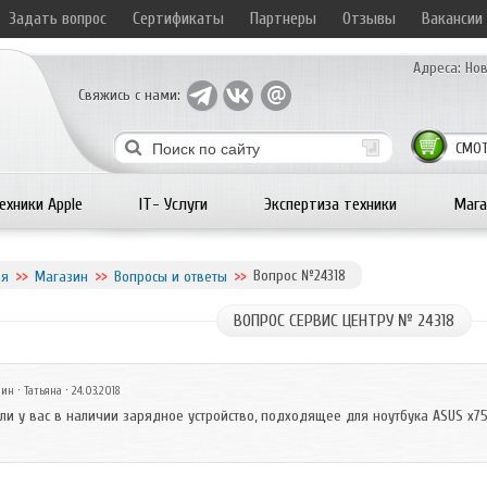
Задать вопрос
Сертификаты
Партнеры
Отзывы
Вакансии
Адреса:
Нов
Свяжись с нами:
СМОТ
ехники Apple
IT- Услуги
Экспертиза техники
Мага
Вопрос №24318
ая
Магазин
Вопросы и ответы
ВОПРОС СЕРВИС ЦЕНТРУ № 24318
зин
· Татьяна · 24.03.2018
 ли у вас в наличии зарядное устройство, подходящее для ноутбука ASUS x75