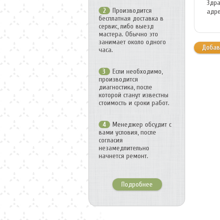
Здра
Производится
2
адре
бесплатная доставка в
сервис, либо выезд
мастера. Обычно это
занимает около одного
Добав
часа.
Если необходимо,
3
производится
диагностика, после
которой станут известны
стоимость и сроки работ.
Менеджер обсудит с
4
вами условия, после
согласия
незамедлительно
начнется ремонт.
Подробнее