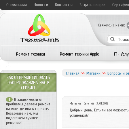
О компании
Новости
Контакты
Задать вопрос
Сертифи
Свяжись с нами:
Ремонт техники
Ремонт техники Apple
IT- Услу
Главная
Магазин
Вопросы и о
КАК ОТРЕМОНТИРОВАТЬ
ОБОРУДОВАНИЕ У НАС В
СЕРВИСЕ
В зависимости от
1
проблемы делаем ремонт
Магазин
· Евгений · 31.01.2019
на выезде или в сервисе.
Добрый день. Есть ли возможность 
Позвоните нам, мы
установки)?
подскажем лучшее
решение!