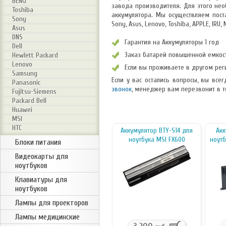
BENQ
завода производителя. Для этого не
Toshiba
аккумулятора. Мы осуществляем поста
Sony
Sony, Asus, Lenovo, Toshiba, APPLE, IRU,
Asus
DNS
Гарантия на Аккумуляторы 1 год
Dell
Заказ батарей повышенной емкост
Hewlett Packard
Lenovo
Если вы проживаете в другом реги
Samsung
Если у вас остались вопросы, вы все
Panasonic
звонок
, менеджер вам перезвонит в т
Fujitsu-Siemens
Packard Bell
Huawei
MSI
HTC
Аккумулятор BTY-S14 для
Акк
ноутбука MSI FX600
ноутб
Блоки питания
Видеокарты для
ноутбуков
Клавиатуры для
ноутбуков
Лампы для проекторов
Лампы медицинские