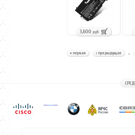
3,600
руб
« первая
‹ предыдущая
…
СРЕД