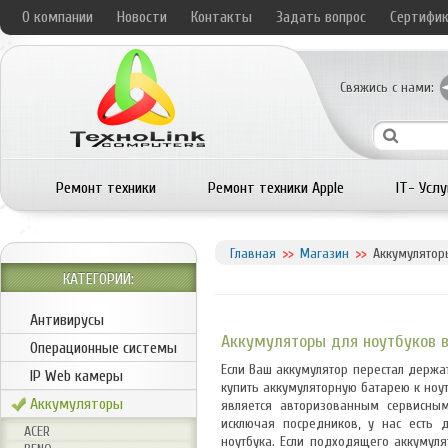
О компании
Новости
Контакты
Задать вопрос
Сертифи
Свяжись с нами:
Ремонт техники
Ремонт техники Apple
IT- Услу
Главная
Магазин
Аккумулятор
КАТЕГОРИИ:
Антивирусы
Аккумуляторы для ноутбуков 
Операционные системы
Если Ваш аккумулятор перестал держа
IP Web камеры
купить аккумуляторную батарею к ноу
Аккумуляторы
является авторизованным сервисны
исключая посредников, у нас есть 
ACER
ноутбука. Если подходящего аккумул