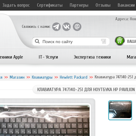
Задать вопрос
Сертификаты
Партнеры
Отзывы
Вакансии
Адреса:
Нов
Свяжись с нами:
ВАША
ехники Apple
IT- Услуги
Экспертиза техники
Мага
Клавиатура 747140-251 д
ая
Магазин
Клавиатуры
Hewlett Packard
КЛАВИАТУРА 747140-251 ДЛЯ НОУТБУКА HP PAVILION