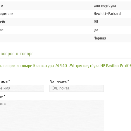
го
для ноутбука
одитель
Hewlett-Packard
ейс
RU
ал
да
Черная
вопрос о товаре
ь вопрос о товаре Клавиатура 747140-251 для ноутбука HP Pavilion 15-d0
*
*
 имя
Эл. почта
*
ос