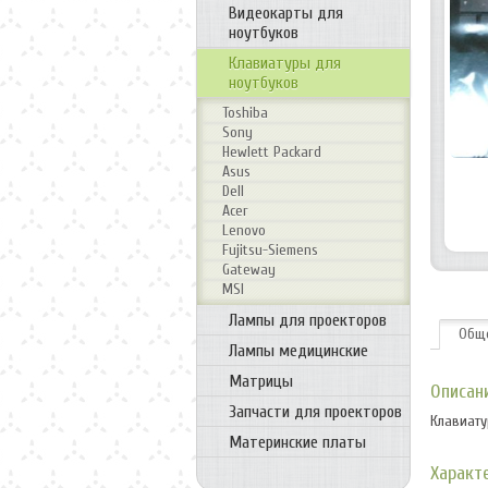
Видеокарты для
ноутбуков
Клавиатуры для
ноутбуков
Toshiba
Sony
Hewlett Packard
Asus
Dell
Acer
Lenovo
Fujitsu-Siemens
Gateway
MSI
Лампы для проекторов
Общ
Лампы медицинские
Матрицы
Описан
Запчасти для проекторов
Клавиатур
Материнские платы
Характ