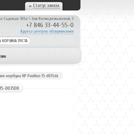
Статус заказа
о-Садовая 303а
\
Зои Космодемьянской, 3
+7 846 33-44-55-0
Адреса центров обслуживания
 КОРЗИНА ПУСТА
зин
ля ноутбука HP Pavilion 15-d035dx
 15-D035DX