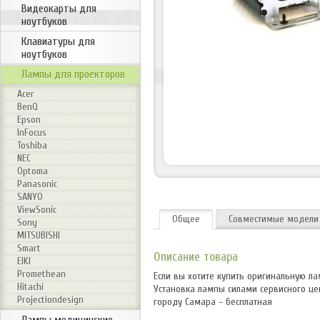
Видеокарты для
ноутбуков
Клавиатуры для
ноутбуков
Лампы для проекторов
Acer
BenQ
Epson
InFocus
Toshiba
NEC
Optoma
Panasonic
SANYO
ViewSonic
Общее
Совместимые модели
Sony
MITSUBISHI
Smart
Описание товара
EIKI
Promethean
Если вы хотите купить оригинальную 
Hitachi
Установка лампы силами сервисного цен
Projectiondesign
городу Самара – бесплатная