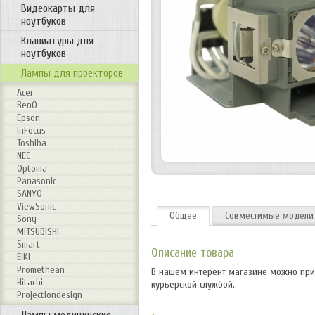
Видеокарты для
ноутбуков
Клавиатуры для
ноутбуков
Лампы для проекторов
Acer
BenQ
Epson
InFocus
Toshiba
NEC
Optoma
Panasonic
SANYO
ViewSonic
Общее
Совместимые модели
Sony
MITSUBISHI
Smart
Описание товара
EIKI
Promethean
В нашем интерент магазине можно приоб
Hitachi
курьерской службой.
Projectiondesign