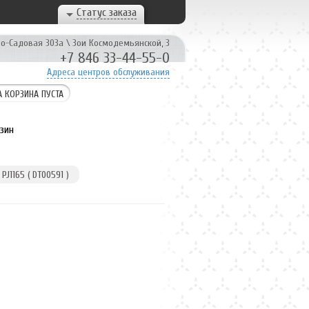
Статус заказа
о-Садовая 303а
\
Зои Космодемьянской, 3
+7 846 33-44-55-0
Адреса центров обслуживания
 КОРЗИНА ПУСТА
зин
J1165 ( DT00591 )