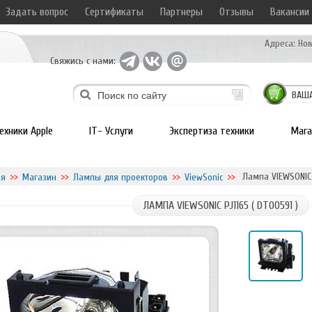
Задать вопрос
Сертификаты
Партнеры
Отзывы
Вакансии
Адреса:
Нов
Свяжись с нами:
ВАША
ехники Apple
IT- Услуги
Экспертиза техники
Мага
Лампа VIEWSONIC P
ая
Магазин
Лампы для проекторов
ViewSonic
ЛАМПА VIEWSONIC PJ1165 ( DT00591 )