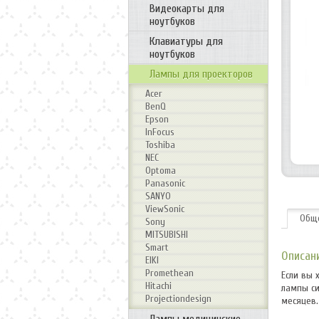
Видеокарты для
ноутбуков
Клавиатуры для
ноутбуков
Лампы для проекторов
Acer
BenQ
Epson
InFocus
Toshiba
NEC
Optoma
Panasonic
SANYO
ViewSonic
Общ
Sony
MITSUBISHI
Smart
Описан
EIKI
Promethean
Если вы 
Hitachi
лампы си
Projectiondesign
месяцев.