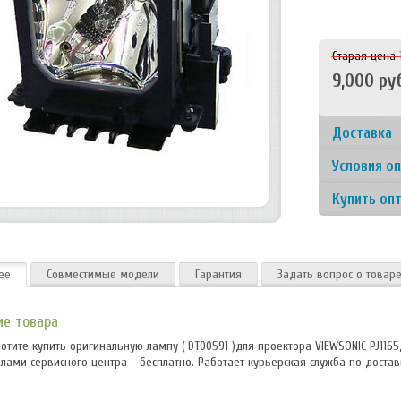
Старая цена
9,000 руб
Доставка
Получите за
Курьером - 
Условия о
в течение 6 
Любой удобн
подтвержден
Наличными -
Купить оп
Курьером Сд
После оплаты
Выгодно пок
России
покупки и га
Скидка до 6
доставка кур
Безналичный
Для сервисн
забираете с 
После оплаты
магазинов
ее
Совместимые модели
Гарантия
Задать вопрос о товар
Самовывоз
товарную на
Особые усло
заберите пок
- Отсрочка п
- Реализации
ие товара
денежных ср
хотите купить оригинальную лампу ( DT00591 )для проектора VIEWSONIC PJ1165
лами сервисного центра – бесплатно. Работает курьерская служба по достав