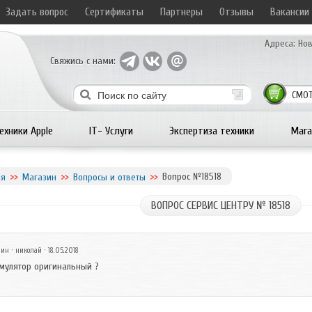
Задать вопрос
Сертификаты
Партнеры
Отзывы
Вакансии
Адреса:
Нов
Свяжись с нами:
СМОТ
ехники Apple
IT- Услуги
Экспертиза техники
Мага
Вопрос №18518
ая
Магазин
Вопросы и ответы
ВОПРОС СЕРВИС ЦЕНТРУ № 18518
зин
· николай · 18.05.2018
мулятор оригинальный ?